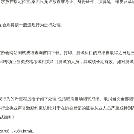
要求放在指定位置
桌面只允许放置准考证、身份证件、演算笔、橡皮及草
,
场
否则将按一般违规行为进行处理。
,
在协会网站测试成绩查询窗口下载、打印。测试科目的成绩自取得之日起
和专项业务类资格考试相关科目测试的人员，其成绩长期有效。如对测试
规行为的严重程度给予如下处理
包括取消当场测试成绩、取消当次全部测
:
券行业执业声誉激励约束机制
对于在协会登记的证券从业人员严重或特别
;
试细则》
。
220708_57084.html)