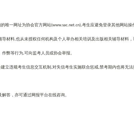
询的唯一网址为协会官方网站
考生应避免登录其他网站操
(www.sac.net.cn),
辅导材料
也从未授权任何机构及个人举办相关培训及出版相关辅导材料，
,
、作弊等行为
可向监考人员或协会举报。
,
会建立违规考生信息交互机制
对失信考生实施联合惩戒
禁考期内也将无法
,
,
及解答，亦可通过网报平台在线咨询。