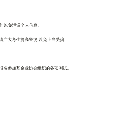
作
以免泄漏个人信息。
,
请广大考生提高警惕
以免上当受骗。
,
报名参加基金业协会组织的各项测试。