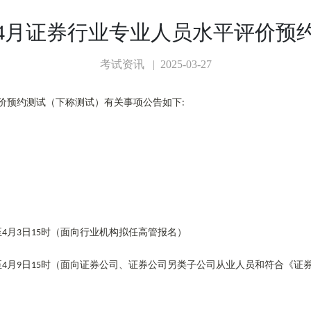
5年4月证券行业专业人员水平评价预
考试资讯 | 2025-03-27
价预约测试（下称测试）有关事项公告如下
:
至
月
日
时（面向行业机构拟任高管报名）
4
3
15
至
月
日
时（面向证券公司、证券公司另类子公司从业人员和符合《证
4
9
15