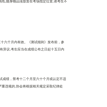
稿纸
随身物品须放置在考场指定位置
请考生不
,
,
三十六个月内有效。《测试细则》发布前，参
有异议
考生应当在成绩公布之日起十五日内
,
试成绩，禁考十二个月至六十个月或认定不适
严重违规的
协会将根据相关规定采取纪律处
,