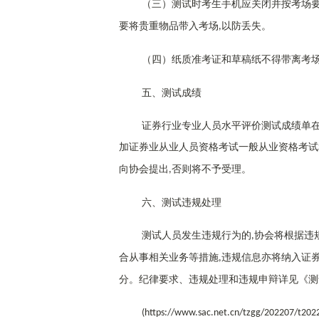
（三）测试时考生手机应关闭并按考场
要将贵重物品带入考场
以防丢失。
,
（四）纸质准考证和草稿纸不得带离考
五、测试成绩
证券行业专业人员水平评价测试成绩单
加证券业从业人员资格考试一般从业资格考试
向协会提出
否则将不予受理。
,
六、测试违规处理
测试人员发生违规行为的
协会将根据违
,
合从事相关业务等措施
违规信息亦将纳入证
,
分。纪律要求、违规处理和违规申辩详见《测
(https://www.sac.net.cn/tzgg/202207/t20