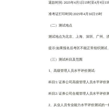
退款时间
年
月
日
时至
月
日
: 2025
4
1
15
4
9
15
准考证打印时间
年
月
日
时
:2025
4
16
15
（二）测试地点
测试地点为北京、上海、深圳、广州、
提示
如果报名后考区不能正常组织测试
:
（三）测试科目及范围
、高级管理人员水平评价测试
1
:
科目
证券公司高级管理人员水平评价
1:
科目
证券公司合规管理人员水平评价
2:
、从业人员专业能力水平评价测试的一
2