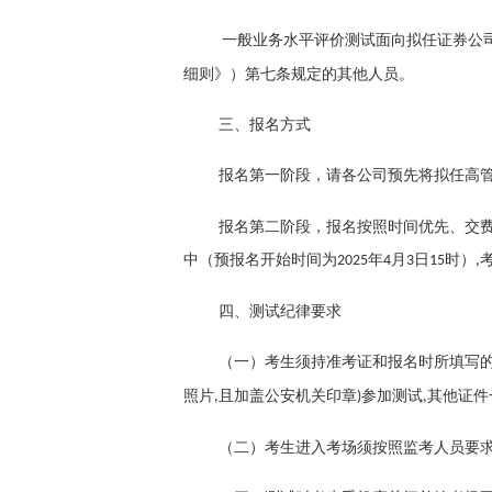
一般业务水平评价测试面向拟任证券公
细则》）第七条规定的其他人员。
三、报名方式
报名第一阶段，请各公司预先将拟任高
报名第二阶段，报名按照时间优先、交
中（预报名开始时间为
年
月
日
时）
2025
4
3
15
,
四、测试纪律要求
（一）考生须持准考证和报名时所填写
照片
且加盖公安机关印章
参加测试
其他证件
,
)
,
（二）考生进入考场须按照监考人员要